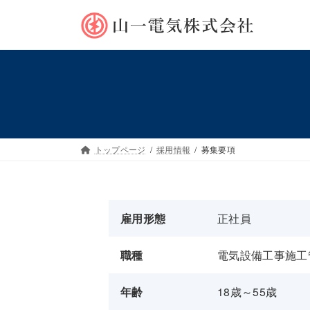
コ
ナ
ン
ビ
テ
ゲ
ン
ー
ツ
シ
へ
ョ
ス
ン
キ
に
ッ
移
トップページ
採用情報
募集要項
プ
動
雇用形態
正社員
職種
電気設備工事施工
年齢
18歳～55歳