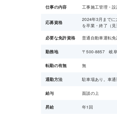
仕事の内容
工事施工管理・設
2024年3月ま
応募資格
を卒業・終了（見
必要な免許資格
普通自動車運転免
勤務地
〒500-8857
転勤の有無
無
通勤方法
駐車場あり。車通
給与
面談の上
昇給
年1回