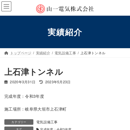
コ
ナ
ン
ビ
テ
ゲ
ン
ー
ツ
シ
実績紹介
へ
ョ
ス
ン
キ
に
ッ
移
トップページ
実績紹介
電気設備工事
上石津トンネル
プ
動
上石津トンネル
最
2020年3月31日
2023年5月23日
終
更
完成年度：令和3年度
新
日
施工場所：岐阜県大垣市上石津町
時
:
電気設備工事
カテゴリー
タグ
完成年度：令和3年度