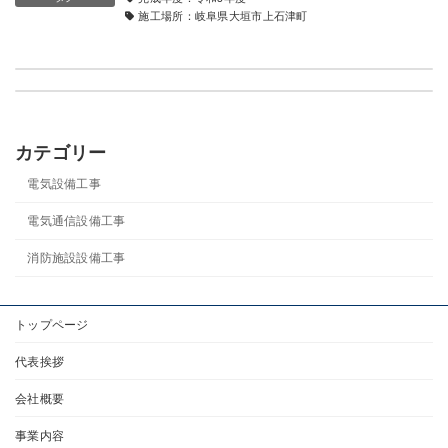
施工場所：岐阜県大垣市上石津町
電気設備工事
岐阜市老洞トンネル照明設備改良工事
電気設備工事
雄総水源地自家発電設備更新工事
2020年3月31日
2020年3月31日
完成年度：
令和3年度
施工場所：
岐阜市
完成年度：
令和3年度
施工場所：
岐阜市
カテゴリー
電気設備工事
電気通信設備工事
消防施設設備工事
トップページ
代表挨拶
会社概要
事業内容