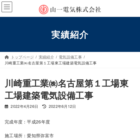
コ
ナ
ン
ビ
テ
ゲ
ン
ー
ツ
シ
実績紹介
へ
ョ
ス
ン
キ
に
ッ
移
トップページ
実績紹介
電気設備工事
プ
動
川崎重工業㈱名古屋第１工場東工場建築電気設備工事
川崎重工業㈱名古屋第１工場東
工場建築電気設備工事
最
2022年4月26日
2022年6月12日
終
更
完成年度：平成26年度
新
日
施工場所：愛知県弥富市
時