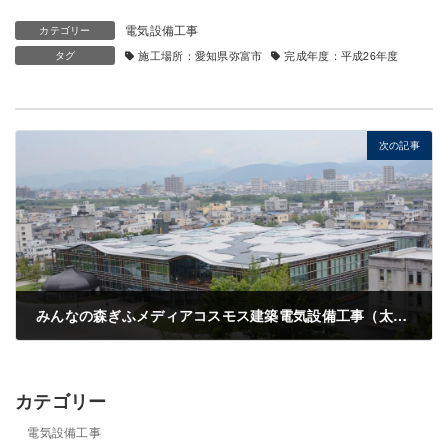
:
電気設備工事
カテゴリー
タグ
施工場所：愛知県弥富市
完成年度：平成26年度
電気設備工事
岐阜信用金庫城東支店新築電気工事
2022年4月26日
次の記事
完成年度：
平成26年度
施工場所：
岐阜市
みんなの森ぎふメディアコスモス建築電気設備工事（太陽光含む）
2022年4月2日
完成年度
平成26年度
カテゴリー
施工場所
岐阜市
電気設備工事