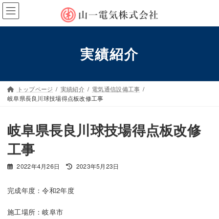
コ
ナ
ン
ビ
テ
ゲ
ン
ー
ツ
シ
実績紹介
へ
ョ
ス
ン
キ
に
ッ
移
トップページ
実績紹介
電気通信設備工事
プ
動
岐阜県長良川球技場得点板改修工事
岐阜県長良川球技場得点板改修
工事
最
2022年4月26日
2023年5月23日
終
更
完成年度：令和2年度
新
日
施工場所：岐阜市
時