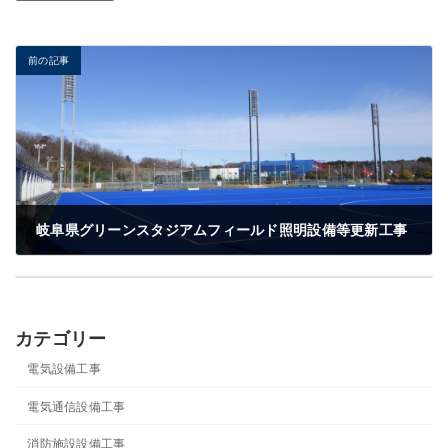
前の記事
岐阜県グリーンスタジアムフィールド照明設備等更新工事
電気設備工事
2022年4月2日
青山製作所製造本部関工場新築電気工事
完成年度
令和元年度
2020年2月28日
完成年度：
令和2年度
施工場所：
岐阜県関市
カテゴリー
施工場所
岐阜県各務原市
電気設備工事
電気通信設備工事
消防施設設備工事