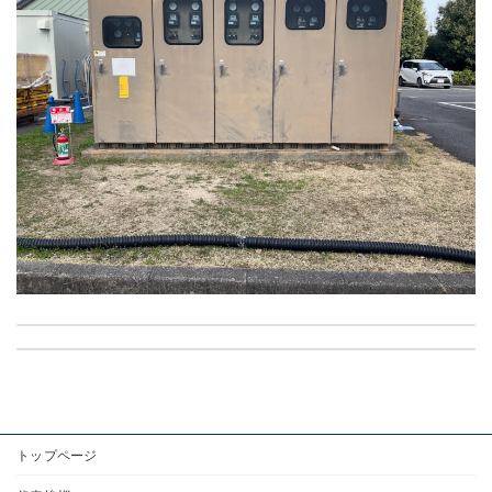
岐阜市民病院受電室の工事を行いました
自然共生研究センター高圧受変電設備の工事を行いました
2024年5月8日
2024年5月17日
完成年度：
未登録
施工場所：
未登録
完成年度：
未登録
施工場所：
未登録
トップページ