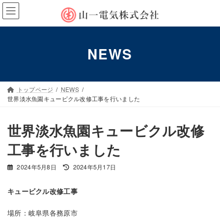
コ
ナ
ン
ビ
テ
ゲ
ン
ー
ツ
シ
NEWS
へ
ョ
ス
ン
キ
に
ッ
移
トップページ
NEWS
プ
動
世界淡水魚園キュービクル改修工事を行いました
世界淡水魚園キュービクル改修
工事を行いました
最
2024年5月8日
2024年5月17日
終
更
キュービクル改修工事
新
日
場所：岐阜県各務原市
時